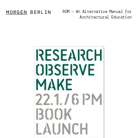
MORGEN
BERLIN
ROM – An Alternative Manual for
Architectural Education