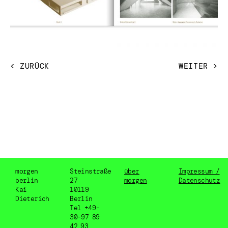
< ZURÜCK
WEITER >
morgen
Steinstraße
über
Impressum /
berlin
27
morgen
Datenschutz
Kai
10119
Dieterich
Berlin
Tel +49-
30-97 89
42 93