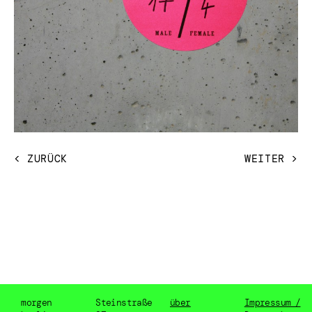
< ZURÜCK
WEITER >
morgen
Steinstraße
über
Impressum /