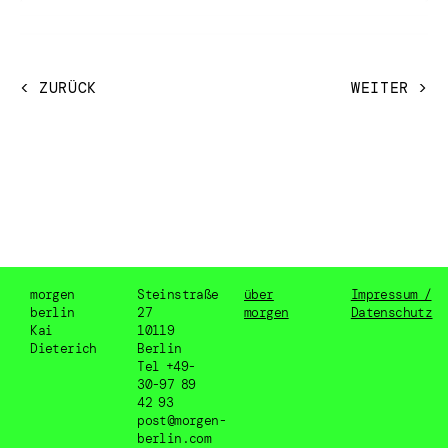
< ZURÜCK
WEITER >
morgen
Steinstraße
über
Impressum /
berlin
27
morgen
Datenschutz
Kai
10119
Dieterich
Berlin
Tel +49-
30-97 89
42 93
post@morgen-
berlin.com