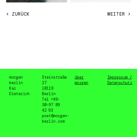
< ZURÜCK
WEITER >
morgen
Steinstraße
über
Impressum /
berlin
27
morgen
Datenschutz
Kai
10119
Dieterich
Berlin
Tel +49-
30-97 89
42 93
post@morgen-
berlin.com